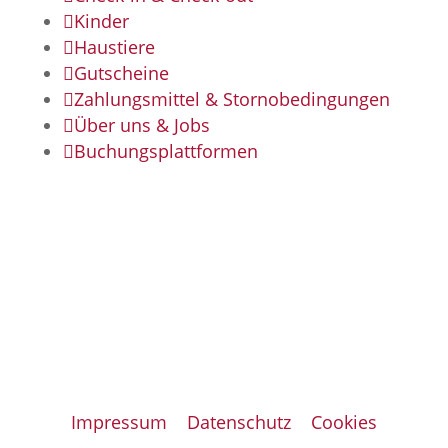

Kinder

Haustiere

Gutscheine

Zahlungsmittel & Stornobedingungen

Über uns & Jobs

Buchungsplattformen
© 2026 Hotel Crystal
Impressum
|
Datenschutz
|
Cookies