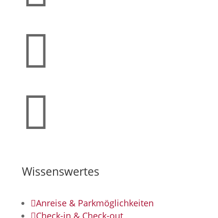
+43 5352 62 630

Facebook

Instagram
Wissenswertes

Anreise & Parkmöglichkeiten

Check-in & Check-out